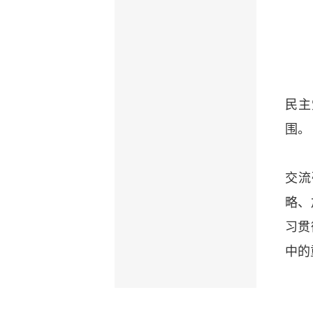
民主
围。
交流
略、
习贯
中的