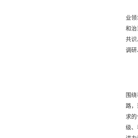
业领
和治
共识
调研
围绕
路，
求的
级、