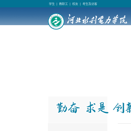
学生
|
教职工
|
校友
|
考生及访客
乐鱼网页版登录入口,乐